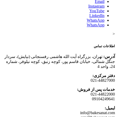
Email
Instagram
YouTube
LinkedIn
WhatsApp
WhatsApp
<
اطلاعات تماس
آدرس:
تهران، بزرگراه آیت الله هاشمی رفسنجانی (نیایش)، سردار
جنگل شمالی، خیابان قاسم پور، کوچه زنبق، کوچه نیلوفر، شماره
24، واحد 4
دفتر مرکزی:
021-44827000
خدمات پس از فروش:
021-44822000
09104249641
ایمیل:
info@bakesanat.com