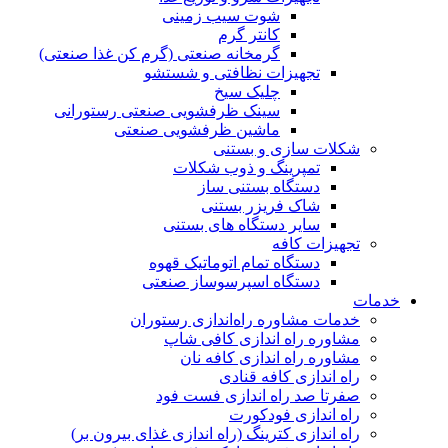
شوت سیب زمینی
کانتر گرم
گرمخانه صنعتی (گرم کن غذا صنعتی)
تجهیزات نظافتی و شستشو
چلیک سیخ
سینک ظرفشویی صنعتی رستورانی
ماشین ظرفشویی صنعتی
شکلات سازی و بستنی
تمپرینگ و ذوب شکلات
دستگاه بستنی ساز
شاک فریزر بستنی
سایر دستگاه های بستنی
تجهیزات کافه
دستگاه تمام اتوماتیک قهوه
دستگاە اسپرسوساز صنعتی
خدمات
خدمات مشاوره راه‌اندازی رستوران
مشاوره راه اندازی کافی شاپ
مشاوره راه اندازی کافه نان
راه اندازی کافه قنادی
صفرتا صد راه اندازی فست فود
راه اندازی فودکورت
راه اندازی کترینگ (راه‌ اندازی غذای بیرون بر)