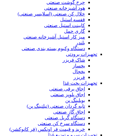
چرخ گوشت صنعتی
هود آشپزخانه صنعتی
خلال کن صنعتی (اسلایسر صنعتی)
قفسه استیل
کابینت استیل صنعتی
گاری حمل
میز کار استیل آشپزخانه صنعتی
بلندر
دستگاه وکیوم بسته بندی صنعتی
تجهیزات برودتی
شاک فریزر
یخساز
یخچال
فریزر
تجهیزات پخت غذا
اجاق برقی صنعتی
اجاق پلوپز صنعتی
بویلینگ پن
تابه گردان صنعتی (تيلتينگ پن)
اجاق گاز صنعتی
دستگاه گریل صنعتی
دستگاه سرخ کن صنعتی
خرید و قیمت فر اونکس (فر کانوکشن)
تجهیزات سرو و توزیع غذا