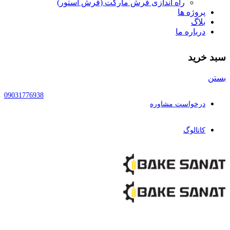
راه اندازی فرش مارکت (فرش استور)
پروژه ها
بلاگ
درباره ما
سبد خرید
بستن
09031776938
درخواست مشاوره
کاتالوگ