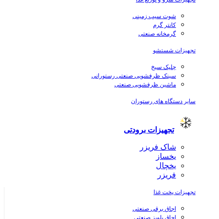
شوت سیب زمینی
کانتر گرم
گرمخانه صنعتی
تجهیزات شستشو
چلیک سیخ
سینک ظرفشویی صنعتی رستورانی
ماشین ظرفشویی صنعتی
سایر دستگاه های رستوران
تجهیزات برودتی
شاک فریزر
یخساز
یخچال
فریزر
تجهیزات پخت غذا
اجاق برقی صنعتی
اجاق پلوپز صنعتی