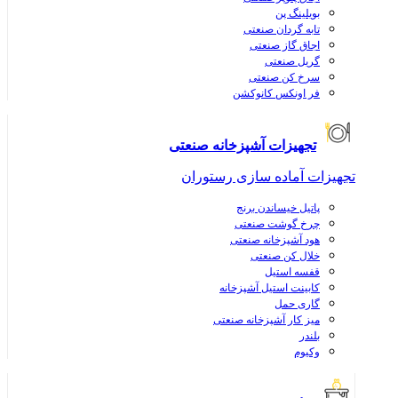
بویلینگ پن
تابه گردان صنعتی
اجاق گاز صنعتی
گریل صنعتی
سرخ کن صنعتی
فر اونکس کانوکشن
تجهیزات آشپزخانه صنعتی
تجهیزات آماده سازی رستوران
پاتیل خیساندن برنج
چرخ گوشت صنعتی
هود آشپزخانه صنعتی
خلال کن صنعتی
قفسه استیل
کابینت استیل آشپزخانه
گاری حمل
میز کار آشپزخانه صنعتی
بلندر
وکیوم