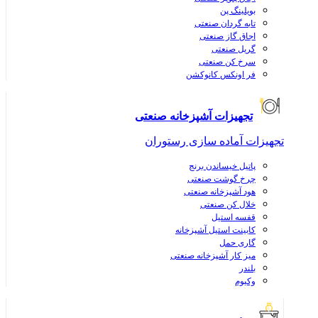
بویلینگ پن
تابه گردان صنعتی
اجاق گاز صنعتی
گریل صنعتی
سرخ کن صنعتی
فر اونکس کانوکشن
تجهیزات آشپزخانه صنعتی
تجهیزات آماده سازی رستوران
پاتیل خیساندن برنج
چرخ گوشت صنعتی
هود آشپزخانه صنعتی
خلال کن صنعتی
قفسه استیل
کابینت استیل آشپزخانه
گاری حمل
میز کار آشپزخانه صنعتی
بلندر
وکیوم