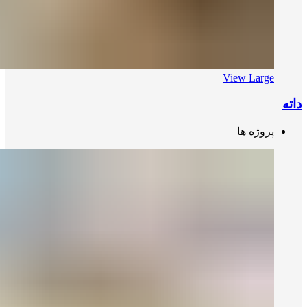
View Large
داته
پروژه ها