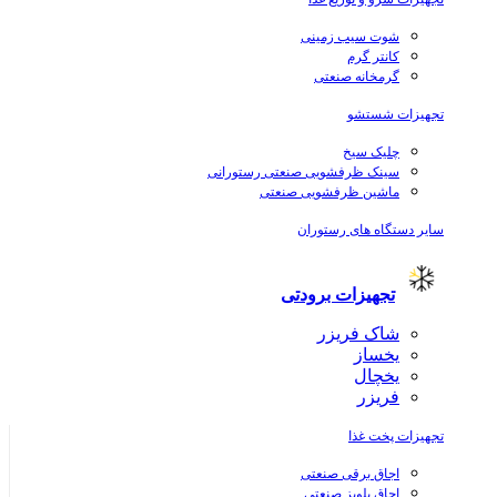
شوت سیب زمینی
کانتر گرم
گرمخانه صنعتی
تجهیزات شستشو
چلیک سیخ
سینک ظرفشویی صنعتی رستورانی
ماشین ظرفشویی صنعتی
سایر دستگاه های رستوران
تجهیزات برودتی
شاک فریزر
یخساز
یخچال
فریزر
تجهیزات پخت غذا
اجاق برقی صنعتی
اجاق پلوپز صنعتی