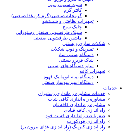
شوت سیب زمینی
کانتر گرم
گرمخانه صنعتی (گرم کن غذا صنعتی)
تجهیزات نظافتی و شستشو
چلیک سیخ
سینک ظرفشویی صنعتی رستورانی
ماشین ظرفشویی صنعتی
شکلات سازی و بستنی
تمپرینگ و ذوب شکلات
دستگاه بستنی ساز
شاک فریزر بستنی
سایر دستگاه های بستنی
تجهیزات کافه
دستگاه تمام اتوماتیک قهوه
دستگاە اسپرسوساز صنعتی
خدمات
خدمات مشاوره راه‌اندازی رستوران
مشاوره راه اندازی کافی شاپ
مشاوره راه اندازی کافه نان
راه اندازی کافه قنادی
صفرتا صد راه اندازی فست فود
راه اندازی فودکورت
راه اندازی کترینگ (راه‌ اندازی غذای بیرون بر)