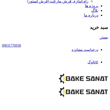
راه اندازی فرش مارکت (فرش استور)
پروژه ها
بلاگ
درباره ما
سبد خرید
بستن
09031776938
درخواست مشاوره
کاتالوگ