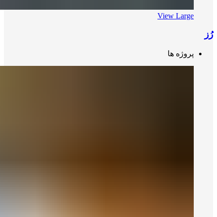
View Large
رُز
پروژه ها