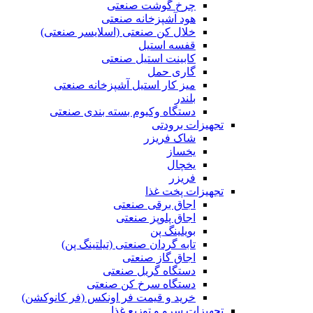
چرخ گوشت صنعتی
هود آشپزخانه صنعتی
خلال کن صنعتی (اسلایسر صنعتی)
قفسه استیل
کابینت استیل صنعتی
گاری حمل
میز کار استیل آشپزخانه صنعتی
بلندر
دستگاه وکیوم بسته بندی صنعتی
تجهیزات برودتی
شاک فریزر
یخساز
یخچال
فریزر
تجهیزات پخت غذا
اجاق برقی صنعتی
اجاق پلوپز صنعتی
بویلینگ پن
تابه گردان صنعتی (تيلتينگ پن)
اجاق گاز صنعتی
دستگاه گریل صنعتی
دستگاه سرخ کن صنعتی
خرید و قیمت فر اونکس (فر کانوکشن)
تجهیزات سرو و توزیع غذا