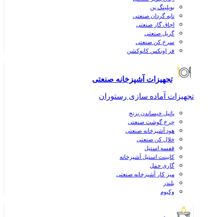
بویلینگ پن
تابه گردان صنعتی
اجاق گاز صنعتی
گریل صنعتی
سرخ کن صنعتی
فر اونکس کانوکشن
تجهیزات آشپزخانه صنعتی
تجهیزات آماده سازی رستوران
پاتیل خیساندن برنج
چرخ گوشت صنعتی
هود آشپزخانه صنعتی
خلال کن صنعتی
قفسه استیل
کابینت استیل آشپزخانه
گاری حمل
میز کار آشپزخانه صنعتی
بلندر
وکیوم