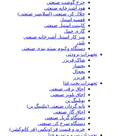
چرخ گوشت صنعتی
هود آشپزخانه صنعتی
خلال کن صنعتی (اسلایسر صنعتی)
قفسه استیل
کابینت استیل صنعتی
گاری حمل
میز کار استیل آشپزخانه صنعتی
بلندر
دستگاه وکیوم بسته بندی صنعتی
تجهیزات برودتی
شاک فریزر
یخساز
یخچال
فریزر
تجهیزات پخت غذا
اجاق برقی صنعتی
اجاق پلوپز صنعتی
بویلینگ پن
تابه گردان صنعتی (تيلتينگ پن)
اجاق گاز صنعتی
دستگاه گریل صنعتی
دستگاه سرخ کن صنعتی
خرید و قیمت فر اونکس (فر کانوکشن)
تجهیزات سرو و توزیع غذا