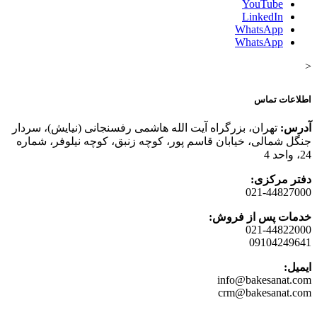
YouTube
LinkedIn
WhatsApp
WhatsApp
<
اطلاعات تماس
آدرس:
تهران، بزرگراه آیت الله هاشمی رفسنجانی (نیایش)، سردار
جنگل شمالی، خیابان قاسم پور، کوچه زنبق، کوچه نیلوفر، شماره
24، واحد 4
دفتر مرکزی:
021-44827000
خدمات پس از فروش:
021-44822000
09104249641
ایمیل:
info@bakesanat.com
crm@bakesanat.com