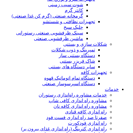
شوت سیب زمینی
کانتر گرم
گرمخانه صنعتی (گرم کن غذا صنعتی)
تجهیزات نظافتی و شستشو
چلیک سیخ
سینک ظرفشویی صنعتی رستورانی
ماشین ظرفشویی صنعتی
شکلات سازی و بستنی
تمپرینگ و ذوب شکلات
دستگاه بستنی ساز
شاک فریزر بستنی
سایر دستگاه های بستنی
تجهیزات کافه
دستگاه تمام اتوماتیک قهوه
دستگاە اسپرسوساز صنعتی
خدمات
خدمات مشاوره راه‌اندازی رستوران
مشاوره راه اندازی کافی شاپ
مشاوره راه اندازی کافه نان
راه اندازی کافه قنادی
صفرتا صد راه اندازی فست فود
راه اندازی فودکورت
راه اندازی کترینگ (راه‌ اندازی غذای بیرون بر)