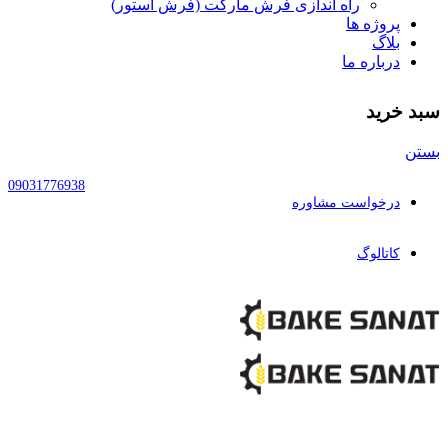
راه اندازی فرش مارکت (فرش استور)
پروژه ها
بلاگ
درباره ما
سبد خرید
بستن
09031776938
درخواست مشاوره
کاتالوگ