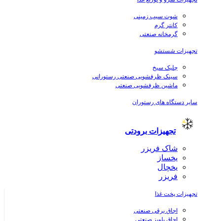
شوت سیب زمینی
کانتر گرم
گرمخانه صنعتی
تجهیزات شستشو
چلیک سیخ
سینک ظرفشویی صنعتی رستورانی
ماشین ظرفشویی صنعتی
سایر دستگاه های رستوران
تجهیزات برودتی
شاک فریزر
یخساز
یخچال
فریزر
تجهیزات پخت غذا
اجاق برقی صنعتی
اجاق پلوپز صنعتی