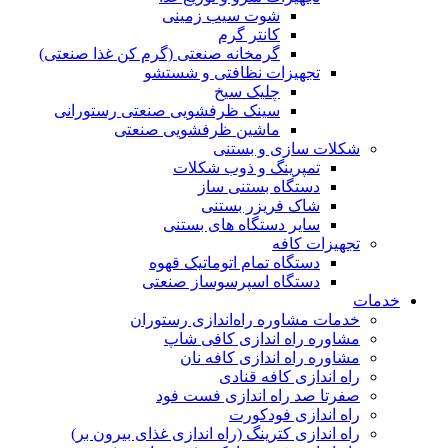
شوت سیب زمینی
کانتر گرم
گرمخانه صنعتی (گرم کن غذا صنعتی)
تجهیزات نظافتی و شستشو
چلیک سیخ
سینک ظرفشویی صنعتی رستورانی
ماشین ظرفشویی صنعتی
شکلات سازی و بستنی
تمپرینگ و ذوب شکلات
دستگاه بستنی ساز
شاک فریزر بستنی
سایر دستگاه های بستنی
تجهیزات کافه
دستگاه تمام اتوماتیک قهوه
دستگاە اسپرسوساز صنعتی
خدمات
خدمات مشاوره راه‌اندازی رستوران
مشاوره راه اندازی کافی شاپ
مشاوره راه اندازی کافه نان
راه اندازی کافه قنادی
صفرتا صد راه اندازی فست فود
راه اندازی فودکورت
راه اندازی کترینگ (راه‌ اندازی غذای بیرون بر)