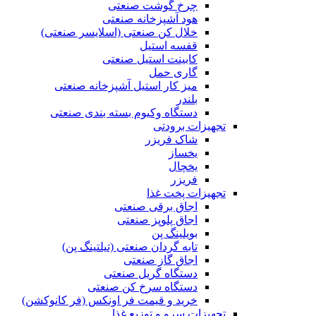
چرخ گوشت صنعتی
هود آشپزخانه صنعتی
خلال کن صنعتی (اسلایسر صنعتی)
قفسه استیل
کابینت استیل صنعتی
گاری حمل
میز کار استیل آشپزخانه صنعتی
بلندر
دستگاه وکیوم بسته بندی صنعتی
تجهیزات برودتی
شاک فریزر
یخساز
یخچال
فریزر
تجهیزات پخت غذا
اجاق برقی صنعتی
اجاق پلوپز صنعتی
بویلینگ پن
تابه گردان صنعتی (تيلتينگ پن)
اجاق گاز صنعتی
دستگاه گریل صنعتی
دستگاه سرخ کن صنعتی
خرید و قیمت فر اونکس (فر کانوکشن)
تجهیزات سرو و توزیع غذا