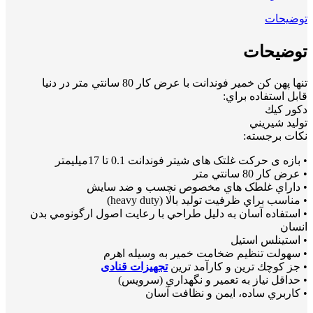
توضیحات
توضیحات
تنها پهن كن خمير فوندانت با عرض كار 80 سانتي متر در دنيا
قابل استفاده براي:
دكور كيك
توليد شيريني
نكات برجسته:
• بازه ی حرکت غلتک های شیتر فوندانت 0.1 تا 17میلیمتر
• عرض كار 80 سانتي متر
• داراي غلطک هاي مخصوص نچسب و ضد سايش
• مناسب براي ظرفيت توليد بالا (heavy duty)
• استفاده آسان به دليل طراحي با رعايت اصول ارگونومي بدن
انسان
• استينلس استيل
• سهولت تنظيم ضخامت خمير به وسيله اهرم
• جز كوچك ترین و كارآمد ترین
تجهیزات قنادی
• حداقل نياز به تعمير و نگهداري (سرويس)
• كاربري ساده، ايمن و نظافت آسان