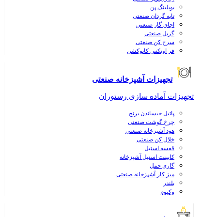
بویلینگ پن
تابه گردان صنعتی
اجاق گاز صنعتی
گریل صنعتی
سرخ کن صنعتی
فر اونکس کانوکشن
تجهیزات آشپزخانه صنعتی
تجهیزات آماده سازی رستوران
پاتیل خیساندن برنج
چرخ گوشت صنعتی
هود آشپزخانه صنعتی
خلال کن صنعتی
قفسه استیل
کابینت استیل آشپزخانه
گاری حمل
میز کار آشپزخانه صنعتی
بلندر
وکیوم