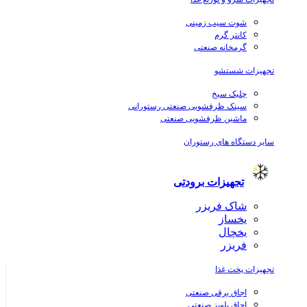
شوت سیب زمینی
کانتر گرم
گرمخانه صنعتی
تجهیزات شستشو
چلیک سیخ
سینک ظرفشویی صنعتی رستورانی
ماشین ظرفشویی صنعتی
سایر دستگاه های رستوران
تجهیزات برودتی
شاک فریزر
یخساز
یخچال
فریزر
تجهیزات پخت غذا
اجاق برقی صنعتی
اجاق پلوپز صنعتی