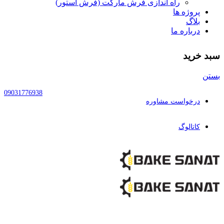
راه اندازی فرش مارکت (فرش استور)
پروژه ها
بلاگ
درباره ما
سبد خرید
بستن
09031776938
درخواست مشاوره
کاتالوگ