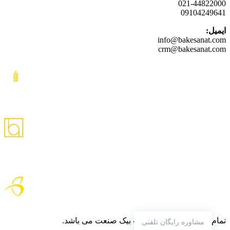
021-44822000
09104249641
ایمیل:
info@bakesanat.com
crm@bakesanat.com
تمام حقوق متعلق به شرکت بیک صنعت می باشد.
مشاوره رایگان تلفنی