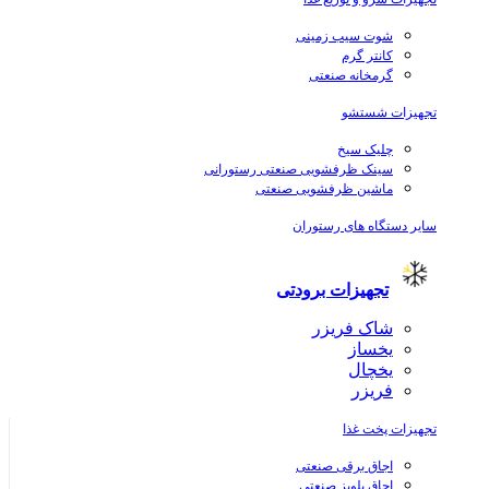
شوت سیب زمینی
کانتر گرم
گرمخانه صنعتی
تجهیزات شستشو
چلیک سیخ
سینک ظرفشویی صنعتی رستورانی
ماشین ظرفشویی صنعتی
سایر دستگاه های رستوران
تجهیزات برودتی
شاک فریزر
یخساز
یخچال
فریزر
تجهیزات پخت غذا
اجاق برقی صنعتی
اجاق پلوپز صنعتی