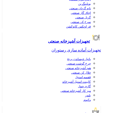
بویلینگ پن
تابه گردان صنعتی
اجاق گاز صنعتی
گریل صنعتی
سرخ کن صنعتی
فر اونکس کانوکشن
تجهیزات آشپزخانه صنعتی
تجهیزات آماده سازی رستوران
پاتیل خیساندن برنج
چرخ گوشت صنعتی
هود آشپزخانه صنعتی
خلال کن صنعتی
قفسه استیل
کابینت استیل آشپزخانه
گاری حمل
میز کار آشپزخانه صنعتی
بلندر
وکیوم