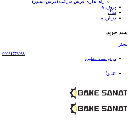
راه اندازی فرش مارکت (فرش استور)
پروژه ها
بلاگ
درباره ما
سبد خرید
بستن
09031776938
درخواست مشاوره
کاتالوگ