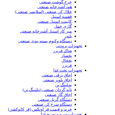
چرخ گوشت صنعتی
هود آشپزخانه صنعتی
خلال کن صنعتی (اسلایسر صنعتی)
قفسه استیل
کابینت استیل صنعتی
گاری حمل
میز کار استیل آشپزخانه صنعتی
بلندر
دستگاه وکیوم بسته بندی صنعتی
تجهیزات برودتی
شاک فریزر
یخساز
یخچال
فریزر
تجهیزات پخت غذا
اجاق برقی صنعتی
اجاق پلوپز صنعتی
بویلینگ پن
تابه گردان صنعتی (تيلتينگ پن)
اجاق گاز صنعتی
دستگاه گریل صنعتی
دستگاه سرخ کن صنعتی
خرید و قیمت فر اونکس (فر کانوکشن)
تجهیزات سرو و توزیع غذا