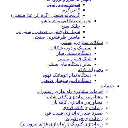
شوت سیب زمینی
کانتر گرم
گرمخانه صنعتی (گرم کن غذا صنعتی)
تجهیزات نظافتی و شستشو
چلیک سیخ
سینک ظرفشویی صنعتی رستورانی
ماشین ظرفشویی صنعتی
شکلات سازی و بستنی
تمپرینگ و ذوب شکلات
دستگاه بستنی ساز
شاک فریزر بستنی
سایر دستگاه های بستنی
تجهیزات کافه
دستگاه تمام اتوماتیک قهوه
دستگاە اسپرسوساز صنعتی
خدمات
خدمات مشاوره راه‌اندازی رستوران
مشاوره راه اندازی کافی شاپ
مشاوره راه اندازی کافه نان
راه اندازی کافه قنادی
صفرتا صد راه اندازی فست فود
راه اندازی فودکورت
راه اندازی کترینگ (راه‌ اندازی غذای بیرون بر)