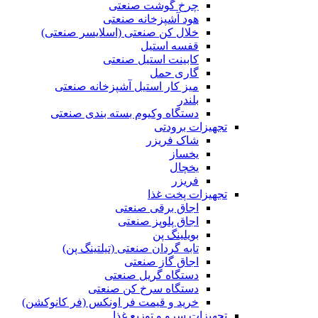
چرخ گوشت صنعتی
هود آشپزخانه صنعتی
خلال کن صنعتی (اسلایسر صنعتی)
قفسه استیل
کابینت استیل صنعتی
گاری حمل
میز کار استیل آشپزخانه صنعتی
بلندر
دستگاه وکیوم بسته بندی صنعتی
تجهیزات برودتی
شاک فریزر
یخساز
یخچال
فریزر
تجهیزات پخت غذا
اجاق برقی صنعتی
اجاق پلوپز صنعتی
بویلینگ پن
تابه گردان صنعتی (تيلتينگ پن)
اجاق گاز صنعتی
دستگاه گریل صنعتی
دستگاه سرخ کن صنعتی
خرید و قیمت فر اونکس (فر کانوکشن)
تجهیزات سرو و توزیع غذا