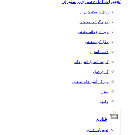
تجهیزات آماده سازی رستوران
پاتیل خیساندن برنج
چرخ گوشت صنعتی
هود آشپزخانه صنعتی
خلال کن صنعتی
قفسه استیل
کابینت استیل آشپزخانه
گاری حمل
میز کار آشپزخانه صنعتی
بلندر
وکیوم
قنادی
تجهیزات قنادی