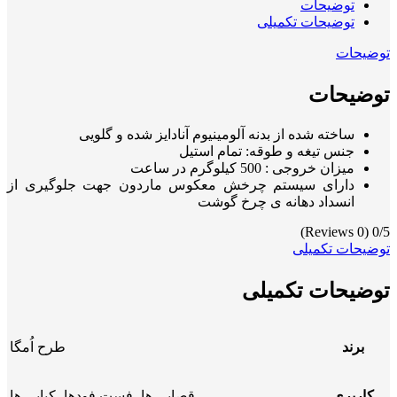
توضیحات
توضیحات تکمیلی
توضیحات
توضیحات
ساخته شده از بدنه آلومینیوم آنادایز شده و گلویی
جنس تیغه و طوقه: تمام استیل
میزان خروجی : 500 کیلوگرم در ساعت
دارای سیستم چرخش معکوس ماردون جهت جلوگیری از
انسداد دهانه ی چرخ گوشت
(0 Reviews)
0/5
توضیحات تکمیلی
توضیحات تکمیلی
برند
طرح اُمگا
کاربری
قصابی ها، فست فودها، کبابی ها