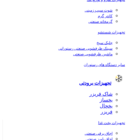
شوت سیب زمینی
کانتر گرم
گرمخانه صنعتی
تجهیزات شستشو
چلیک سیخ
سینک ظرفشویی صنعتی رستورانی
ماشین ظرفشویی صنعتی
سایر دستگاه های رستوران
تجهیزات برودتی
شاک فریزر
یخساز
یخچال
فریزر
تجهیزات پخت غذا
اجاق برقی صنعتی
اجاق پلوپز صنعتی