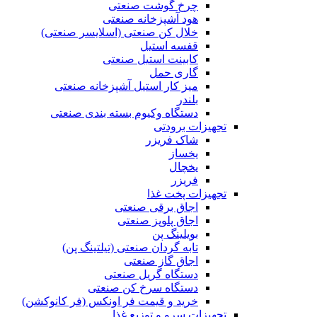
چرخ گوشت صنعتی
هود آشپزخانه صنعتی
خلال کن صنعتی (اسلایسر صنعتی)
قفسه استیل
کابینت استیل صنعتی
گاری حمل
میز کار استیل آشپزخانه صنعتی
بلندر
دستگاه وکیوم بسته بندی صنعتی
تجهیزات برودتی
شاک فریزر
یخساز
یخچال
فریزر
تجهیزات پخت غذا
اجاق برقی صنعتی
اجاق پلوپز صنعتی
بویلینگ پن
تابه گردان صنعتی (تيلتينگ پن)
اجاق گاز صنعتی
دستگاه گریل صنعتی
دستگاه سرخ کن صنعتی
خرید و قیمت فر اونکس (فر کانوکشن)
تجهیزات سرو و توزیع غذا