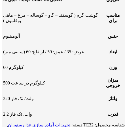
مناسب
گوشت گرم ( گوسفند – گاو – گوساله – مرغ – ماهی
برای
– بوقلمون )
جنس
آلومینیوم
ابعاد
عرض: 35 / عمق: 59 / ارتفاع: 60 (سانتی متر)
وزن
60 کیلوگرم
میزان
500 کیلوگرم در ساعت
خروجی
ولتاژ
220 ولت/ تک فاز
قدرت
2.2 وات, تک فاز
شناسه محصول:
TE32
دسته:
تجهیزات آماده سازی غذا رستوران
,