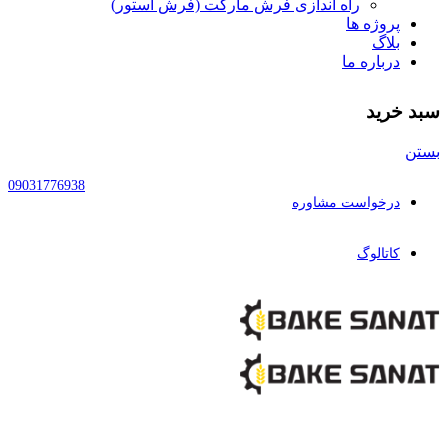
راه اندازی فرش مارکت (فرش استور)
پروژه ها
بلاگ
درباره ما
سبد خرید
بستن
09031776938
درخواست مشاوره
کاتالوگ