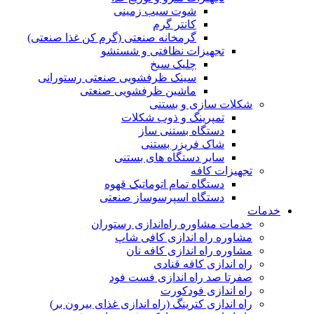
شوت سیب زمینی
کانتر گرم
گرمخانه صنعتی (گرم کن غذا صنعتی)
تجهیزات نظافتی و شستشو
چلیک سیخ
سینک ظرفشویی صنعتی رستورانی
ماشین ظرفشویی صنعتی
شکلات سازی و بستنی
تمپرینگ و ذوب شکلات
دستگاه بستنی ساز
شاک فریزر بستنی
سایر دستگاه های بستنی
تجهیزات کافه
دستگاه تمام اتوماتیک قهوه
دستگاە اسپرسوساز صنعتی
خدمات
خدمات مشاوره راه‌اندازی رستوران
مشاوره راه اندازی کافی شاپ
مشاوره راه اندازی کافه نان
راه اندازی کافه قنادی
صفرتا صد راه اندازی فست فود
راه اندازی فودکورت
راه اندازی کترینگ (راه‌ اندازی غذای بیرون بر)