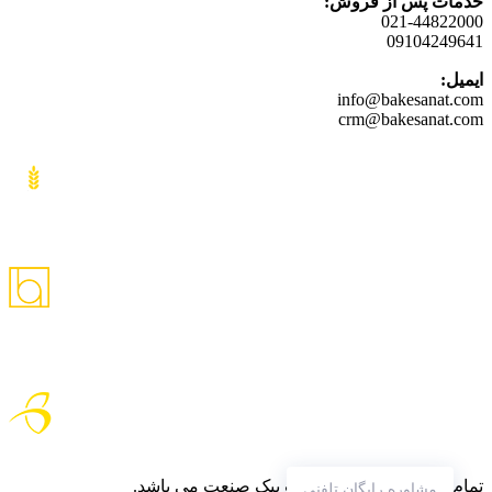
خدمات پس از فروش:
021-44822000
09104249641
ایمیل:
info@bakesanat.com
crm@bakesanat.com
تمام حقوق متعلق به شرکت بیک صنعت می باشد.
مشاوره رایگان تلفنی