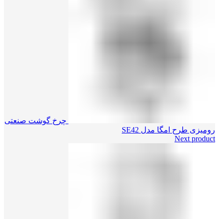
چرخ گوشت صنعتی
رومیزی طرح امگا مدل SE42
Next product