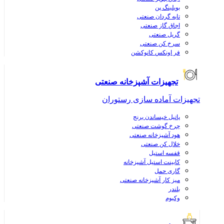
بویلینگ پن
تابه گردان صنعتی
اجاق گاز صنعتی
گریل صنعتی
سرخ کن صنعتی
فر اونکس کانوکشن
تجهیزات آشپزخانه صنعتی
تجهیزات آماده سازی رستوران
پاتیل خیساندن برنج
چرخ گوشت صنعتی
هود آشپزخانه صنعتی
خلال کن صنعتی
قفسه استیل
کابینت استیل آشپزخانه
گاری حمل
میز کار آشپزخانه صنعتی
بلندر
وکیوم