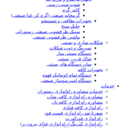
شوت سیب زمینی
کانتر گرم
گرمخانه صنعتی (گرم کن غذا صنعتی)
تجهیزات نظافتی و شستشو
چلیک سیخ
سینک ظرفشویی صنعتی رستورانی
ماشین ظرفشویی صنعتی
شکلات سازی و بستنی
تمپرینگ و ذوب شکلات
دستگاه بستنی ساز
شاک فریزر بستنی
سایر دستگاه های بستنی
تجهیزات کافه
دستگاه تمام اتوماتیک قهوه
دستگاە اسپرسوساز صنعتی
خدمات
خدمات مشاوره راه‌اندازی رستوران
مشاوره راه اندازی کافی شاپ
مشاوره راه اندازی کافه نان
راه اندازی کافه قنادی
صفرتا صد راه اندازی فست فود
راه اندازی فودکورت
راه اندازی کترینگ (راه‌ اندازی غذای بیرون بر)