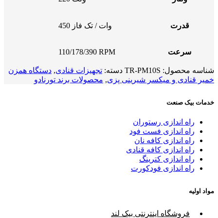
قدرت
450 وات / تک فاز
سرعت
110/178/390 RPM
شناسه محصول:
TR-PM10S
دسته:
تجهیزات قنادی
,
دستگاه همزن
خمیر قنادی و میکسر شیرینی پزی
,
محصولات برند تورنادو
خدمات بیک صنعت
راه اندازی رستوران
راه اندازی فست فود
راه اندازی کافه نان
راه اندازی کافه قنادی
راه اندازی کترینگ
راه اندازی فودکورت
مواد اولیه
فروشگاه اینترنتی بیک لند