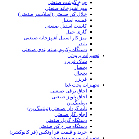
چرخ گوشت صنعتی
هود آشپزخانه صنعتی
خلال کن صنعتی (اسلایسر صنعتی)
قفسه استیل
کابینت استیل صنعتی
گاری حمل
میز کار استیل آشپزخانه صنعتی
بلندر
دستگاه وکیوم بسته بندی صنعتی
تجهیزات برودتی
شاک فریزر
یخساز
یخچال
فریزر
تجهیزات پخت غذا
اجاق برقی صنعتی
اجاق پلوپز صنعتی
بویلینگ پن
تابه گردان صنعتی (تيلتينگ پن)
اجاق گاز صنعتی
دستگاه گریل صنعتی
دستگاه سرخ کن صنعتی
خرید و قیمت فر اونکس (فر کانوکشن)
تجهیزات سرو و توزیع غذا