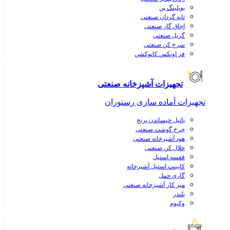
بویلینگ پن
تابه گردان صنعتی
اجاق گاز صنعتی
گریل صنعتی
سرخ کن صنعتی
فر اونکس کانوکشن
تجهیزات آشپزخانه صنعتی
تجهیزات آماده سازی رستوران
پاتیل خیساندن برنج
چرخ گوشت صنعتی
هود آشپزخانه صنعتی
خلال کن صنعتی
قفسه استیل
کابینت استیل آشپزخانه
گاری حمل
میز کار آشپزخانه صنعتی
بلندر
وکیوم