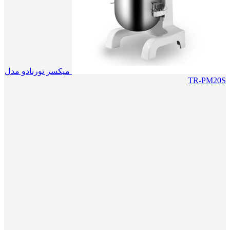
میکسر تورنادو مدل
TR-PM20S