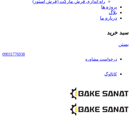
راه اندازی فرش مارکت (فرش استور)
پروژه ها
بلاگ
درباره ما
سبد خرید
بستن
09031776938
درخواست مشاوره
کاتالوگ