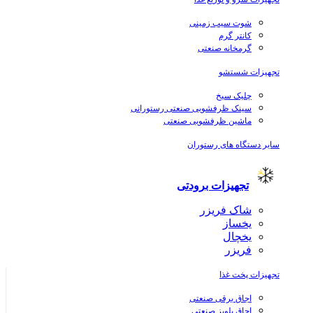
شوت سیب زمینی
کانتر گرم
گرمخانه صنعتی
تجهیزات شستشو
چلیک سیخ
سینک ظرفشویی صنعتی رستورانی
ماشین ظرفشویی صنعتی
سایر دستگاه های رستوران
تجهیزات برودتی
شاک فریزر
یخساز
یخچال
فریزر
تجهیزات پخت غذا
اجاق برقی صنعتی
اجاق پلوپز صنعتی