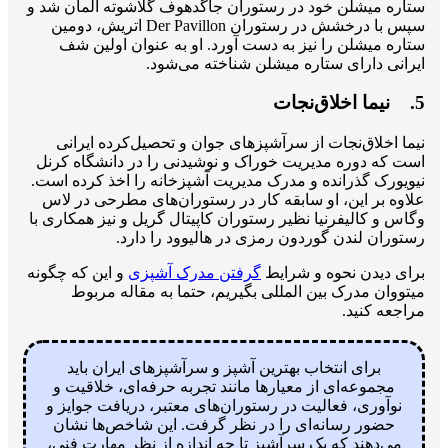
ستاره میشلن خود در رستوران جاگدهوف گلاشوته آلمان شد و
سپس با درخشش در رستوران Der Pavillon اتریش، دومین
ستاره میشلن را نیز به دست آورد. او به عنوان اولین شف
ایرانی دارای ستاره میشلن شناخته می‌شود.
5. نیما اخلاق‌نجات
نیما اخلاق‌نجات از سرآشپزهای جوان و تحصیل‌کرده ایرانی
است که دوره مدیریت خوراک و نوشیدنی را در دانشگاه کرنل
نیویورک گذرانده و مدرک مدیریت آشپزخانه را اخذ کرده است.
علاوه بر این، او سابقه کار در رستوران‌های مطرحی در لاس
وگاس و کالیفرنیا نظیر رستوران کاپیتال گریل و نیز همکاری با
رستوران لندن گوردون رمزی در هالیوود را دارد.
برای دیدن نحوه و شرایط
گرفتن مدرک آشپزی
و این که چگونه
میتووان مدرک بین المللی بگیریم، حتما به مقاله مربوط
مراجعه کنید.
برای انتخاب بهترین آشپز و سرآشپزهای ایران باید
مجموعه‌ای از معیارها مانند تجربه حرفه‌ای، خلاقیت و
نوآوری، فعالیت در رستوران‌های معتبر، دریافت جوایز و
حضور رسانه‌ای را در نظر گرفت. این شاخص‌ها نشان
می‌دهند که یک سرآشپز تا چه اندازه از نظر مهارت فنی،