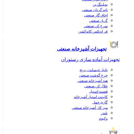
بویلینگ پن
تابه گردان صنعتی
اجاق گاز صنعتی
گریل صنعتی
سرخ کن صنعتی
فر اونکس کانوکشن
تجهیزات آشپزخانه صنعتی
تجهیزات آماده سازی رستوران
پاتیل خیساندن برنج
چرخ گوشت صنعتی
هود آشپزخانه صنعتی
خلال کن صنعتی
قفسه استیل
کابینت استیل آشپزخانه
گاری حمل
میز کار آشپزخانه صنعتی
بلندر
وکیوم