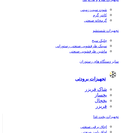
شوت سیب زمینی
کانتر گرم
گرمخانه صنعتی
تجهیزات شستشو
چلیک سیخ
سینک ظرفشویی صنعتی رستورانی
ماشین ظرفشویی صنعتی
سایر دستگاه های رستوران
تجهیزات برودتی
شاک فریزر
یخساز
یخچال
فریزر
تجهیزات پخت غذا
اجاق برقی صنعتی
اجاق پلوپز صنعتی