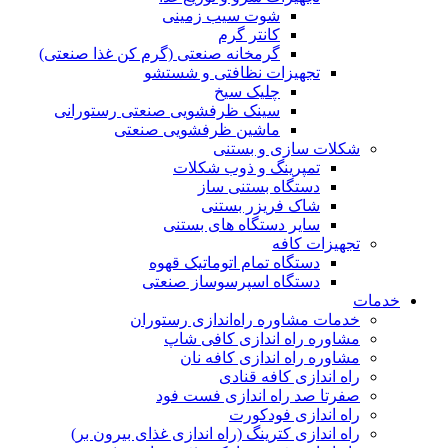
شوت سیب زمینی
کانتر گرم
گرمخانه صنعتی (گرم کن غذا صنعتی)
تجهیزات نظافتی و شستشو
چلیک سیخ
سینک ظرفشویی صنعتی رستورانی
ماشین ظرفشویی صنعتی
شکلات سازی و بستنی
تمپرینگ و ذوب شکلات
دستگاه بستنی ساز
شاک فریزر بستنی
سایر دستگاه های بستنی
تجهیزات کافه
دستگاه تمام اتوماتیک قهوه
دستگاە اسپرسوساز صنعتی
خدمات
خدمات مشاوره راه‌اندازی رستوران
مشاوره راه اندازی کافی شاپ
مشاوره راه اندازی کافه نان
راه اندازی کافه قنادی
صفرتا صد راه اندازی فست فود
راه اندازی فودکورت
راه اندازی کترینگ (راه‌ اندازی غذای بیرون بر)