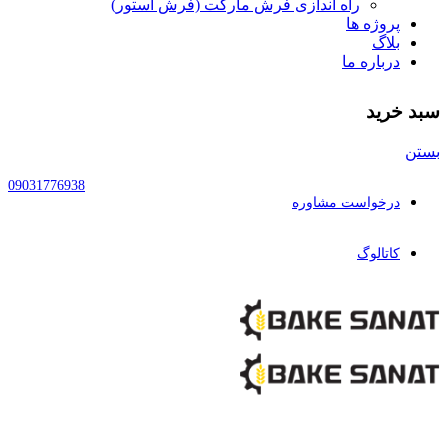
راه اندازی فرش مارکت (فرش استور)
پروژه ها
بلاگ
درباره ما
سبد خرید
بستن
09031776938
درخواست مشاوره
کاتالوگ