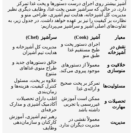
آشپز بیشتر روی اجرای درست دستورها و پخت غذا تمرکز
دارد، در حالی که سرآشپز ضمن پخت غذا، وظایف دیگری نظیر
مدیریت کل آشپزخانه، هدایت تیم آشپزی، طراحی منو و
نظارت بر کیفیت را نیز بر عهده خواهد داشت. در جدول زیر، به
تفاوت‌های اصلی آشپز و سرآشپز می‌پردازیم:
معیار
آشپز
(Cook)
سرآشپز
(Chef)
اجرای دستور پخت و
نقش در
مدیریت کل آشپزخانه و
طبخ مستقیم غذا
آشپزخانه
هدایت تیم آشپزان
طبق منو
خالق دستورهای جدید و
خلاقیت و
معمولاً از دستورهای
طراح منوی غذاهای
منوسازی
موجود پیروی می‌کند.
متنوع
علاوه بر پخت، مسئول
تمرکز بر پخت صحیح
مسئولیت‌ها
کنترل کیفیت، هزینه‌ها و
و ارائه‌ی غذا
زمان‌بندی
ممکن است آموزش
اغلب دارای تحصیلات
تحصیلات و
غیررسمی یا تجربی
آکادمیک آشپزی و مدارک
مهارت
داشته باشد
حرفه‌ای
رهبر تیم آشپزی، آموزش
معمولاً نقشی در
مدیریت
کارکنان و سازمان‌دهی
مدیریت دیگران ندارد.
وظایف