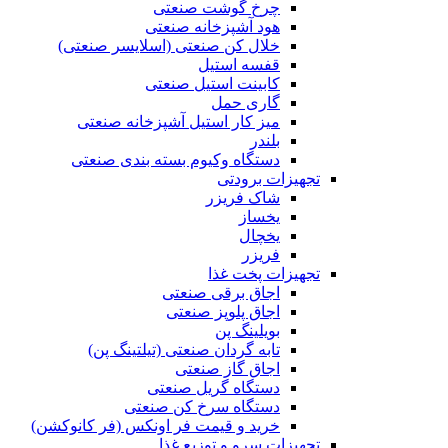
چرخ گوشت صنعتی
هود آشپزخانه صنعتی
خلال کن صنعتی (اسلایسر صنعتی)
قفسه استیل
کابینت استیل صنعتی
گاری حمل
میز کار استیل آشپزخانه صنعتی
بلندر
دستگاه وکیوم بسته بندی صنعتی
تجهیزات برودتی
شاک فریزر
یخساز
یخچال
فریزر
تجهیزات پخت غذا
اجاق برقی صنعتی
اجاق پلوپز صنعتی
بویلینگ پن
تابه گردان صنعتی (تيلتينگ پن)
اجاق گاز صنعتی
دستگاه گریل صنعتی
دستگاه سرخ کن صنعتی
خرید و قیمت فر اونکس (فر کانوکشن)
تجهیزات سرو و توزیع غذا