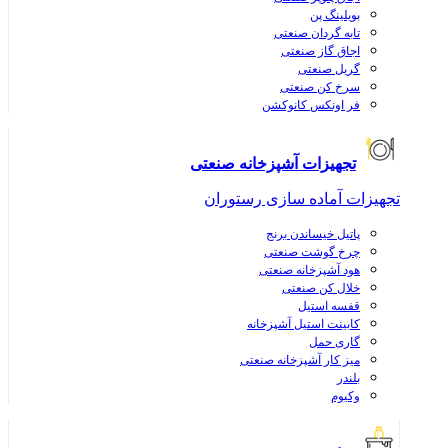
بویلینگ پن
تابه گردان صنعتی
اجاق گاز صنعتی
گریل صنعتی
سرخ کن صنعتی
فر اونکس کانوکشن
تجهیزات آشپزخانه صنعتی
تجهیزات آماده سازی رستوران
پاتیل خیساندن برنج
چرخ گوشت صنعتی
هود آشپزخانه صنعتی
خلال کن صنعتی
قفسه استیل
کابینت استیل آشپزخانه
گاری حمل
میز کار آشپزخانه صنعتی
بلندر
وکیوم