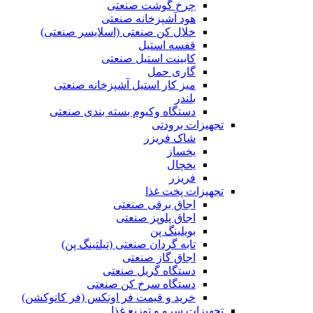
چرخ گوشت صنعتی
هود آشپزخانه صنعتی
خلال کن صنعتی (اسلایسر صنعتی)
قفسه استیل
کابینت استیل صنعتی
گاری حمل
میز کار استیل آشپزخانه صنعتی
بلندر
دستگاه وکیوم بسته بندی صنعتی
تجهیزات برودتی
شاک فریزر
یخساز
یخچال
فریزر
تجهیزات پخت غذا
اجاق برقی صنعتی
اجاق پلوپز صنعتی
بویلینگ پن
تابه گردان صنعتی (تيلتينگ پن)
اجاق گاز صنعتی
دستگاه گریل صنعتی
دستگاه سرخ کن صنعتی
خرید و قیمت فر اونکس (فر کانوکشن)
تجهیزات سرو و توزیع غذا