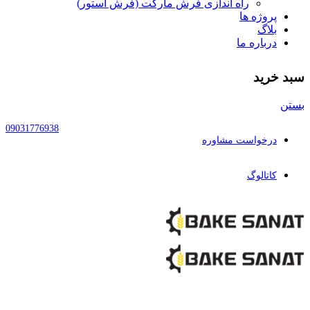
راه اندازی فرش مارکت (فرش استور)
پروژه ها
بلاگ
درباره ما
سبد خرید
بستن
09031776938
درخواست مشاوره
کاتالوگ