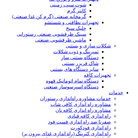
شوت سیب زمینی
کانتر گرم
گرمخانه صنعتی (گرم کن غذا صنعتی)
تجهیزات نظافتی و شستشو
چلیک سیخ
سینک ظرفشویی صنعتی رستورانی
ماشین ظرفشویی صنعتی
شکلات سازی و بستنی
تمپرینگ و ذوب شکلات
دستگاه بستنی ساز
شاک فریزر بستنی
سایر دستگاه های بستنی
تجهیزات کافه
دستگاه تمام اتوماتیک قهوه
دستگاە اسپرسوساز صنعتی
خدمات
خدمات مشاوره راه‌اندازی رستوران
مشاوره راه اندازی کافی شاپ
مشاوره راه اندازی کافه نان
راه اندازی کافه قنادی
صفرتا صد راه اندازی فست فود
راه اندازی فودکورت
راه اندازی کترینگ (راه‌ اندازی غذای بیرون بر)