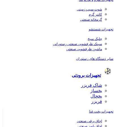
شوت سیب زمینی
کانتر گرم
گرمخانه صنعتی
تجهیزات شستشو
چلیک سیخ
سینک ظرفشویی صنعتی رستورانی
ماشین ظرفشویی صنعتی
سایر دستگاه های رستوران
تجهیزات برودتی
شاک فریزر
یخساز
یخچال
فریزر
تجهیزات پخت غذا
اجاق برقی صنعتی
اجاق پلوپز صنعتی