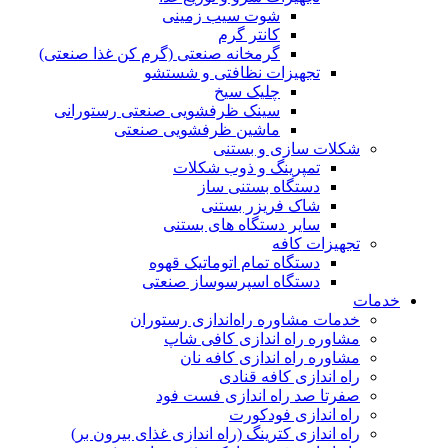
شوت سیب زمینی
کانتر گرم
گرمخانه صنعتی (گرم کن غذا صنعتی)
تجهیزات نظافتی و شستشو
چلیک سیخ
سینک ظرفشویی صنعتی رستورانی
ماشین ظرفشویی صنعتی
شکلات سازی و بستنی
تمپرینگ و ذوب شکلات
دستگاه بستنی ساز
شاک فریزر بستنی
سایر دستگاه های بستنی
تجهیزات کافه
دستگاه تمام اتوماتیک قهوه
دستگاە اسپرسوساز صنعتی
خدمات
خدمات مشاوره راه‌اندازی رستوران
مشاوره راه اندازی کافی شاپ
مشاوره راه اندازی کافه نان
راه اندازی کافه قنادی
صفرتا صد راه اندازی فست فود
راه اندازی فودکورت
راه اندازی کترینگ (راه‌ اندازی غذای بیرون بر)