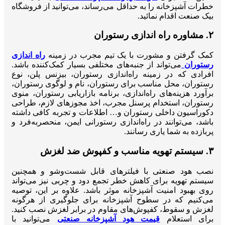
خطرات آشپزخانه را به حداقل می‌رساند، می‌ت
وانید از فروشگاه
بیک صنعت اقدام نمائید.
۲. مشاوره راه‌ اندازی رستوران
کمک گرفتن و مشورت با یک تیم مجرب در زمینه
راه اندازی
رستوران
می‌تواند از جنبه‌های مختلفی بسیار کمک‌کننده باشد.
افرادی که در زمینه راه‌اندازی رستوران، بیزنس پلن، نوع
رستوران، محل مناسب برای رستوران، نام و لوگوی رستوران،
برآورد هزینه‌های راه‌اندازی، برنامه بازاریابی رستوران، منوی
رستوران، استخدام پرسنل مجرب، اخذ مجوزهای لازم، طراحی
دکوراسیون داخلی رستوران و… اطلاعات و تجربه کافی داشته
باشد، می‌توانند در راه‌اندازی رستورانی ایمن، منحصربه‌فرد و
پربازده به شما یاری رسانند.
۳. سیستم تهویه مناسب و کفپوش ضد لغزش
نصب هود صنعتی با فیلترهای قابل شست‌وشو و همچنین
سیستم تهویه برای کاهش خطر تجمع دود و چربی نیز می‌تواند
روی بهبود امنیت آشپزخانه موثر باشد. علاوه بر این، توصیه
می‌کنیم که در سطوح آشپزخانه برای جلوگیری از هرگونه
لغزش و سقوط، کفپوش‌های مقاوم در برابر لغزش نصب کنید.
برای استعلام
قیمت هود آشپزخانه صنعتی
می‌توانید با