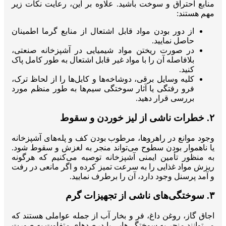
منابع احتراق و سوخت باشید. علاوه بر این، رعایت نکات زیر
مهم هستند:
از دور بودن مواد قابل اشتعال از منابع گرما اطمینان
حاصل نمایید.
در صورت ریختن مواد شیمیایی در آشپزخانه صنعتی،
بلافاصله آن را با مواد غیر قابل اشتعال به طور کامل پاک
کنید.
کلیه وسایل برقی، دوشاخه‌ها و کابل‌ها را از لحاظ ترک،
فرو رفتگی یا آثار سوختگی سیم‌ها به طور منظم مورد
بررسی قرار دهید.
۲. خطرات ناشی از لیز خوردن و سقوط
وجود موانع در راهروها، مرطوب بودن کف و پله‌های آشپزخانه
یا ناهموار بودن سطوح می‌تواند منجر به لغزش و سقوط شود.
به منظور تأمین ایمنی آشپزخانه توصیه می‌کنیم که هرگونه
ریزش مواد غذایی را به سرعت تمیز کرده و اگر مانعی در رفت‌
و آمد پرسنل وجود دارد، آن را برطرف نمایید.
۳. سوختگی‌های ناشی از تجهیزات گرم
اجاق گاز، روغن داغ، فر و بخار آب از جمله عواملی هستند که
می‌توانند منجر به سوختگی‌هایی با درصدهای متفاوت به صورت