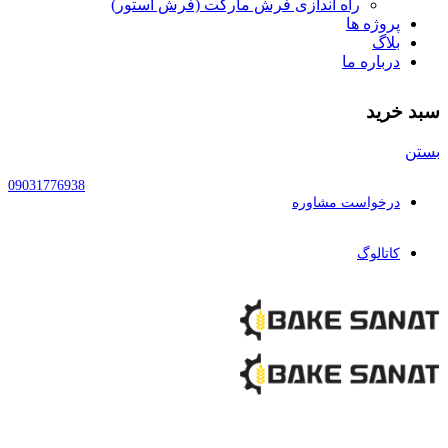
راه اندازی فرش مارکت (فرش استور)
پروژه ها
بلاگ
درباره ما
سبد خرید
بستن
09031776938
درخواست مشاوره
کاتالوگ