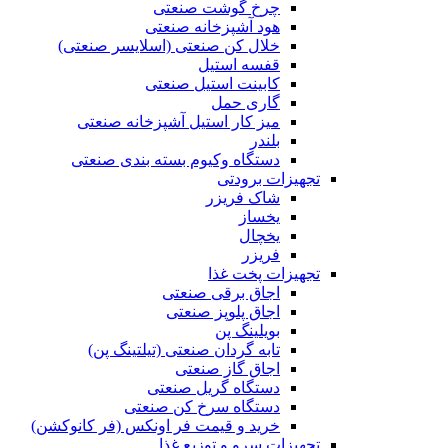
چرخ گوشت صنعتی
هود آشپزخانه صنعتی
خلال کن صنعتی (اسلایسر صنعتی)
قفسه استیل
کابینت استیل صنعتی
گاری حمل
میز کار استیل آشپزخانه صنعتی
بلندر
دستگاه وکیوم بسته بندی صنعتی
تجهیزات برودتی
شاک فریزر
یخساز
یخچال
فریزر
تجهیزات پخت غذا
اجاق برقی صنعتی
اجاق پلوپز صنعتی
بویلینگ پن
تابه گردان صنعتی (تيلتينگ پن)
اجاق گاز صنعتی
دستگاه گریل صنعتی
دستگاه سرخ کن صنعتی
خرید و قیمت فر اونکس (فر کانوکشن)
تجهیزات سرو و توزیع غذا