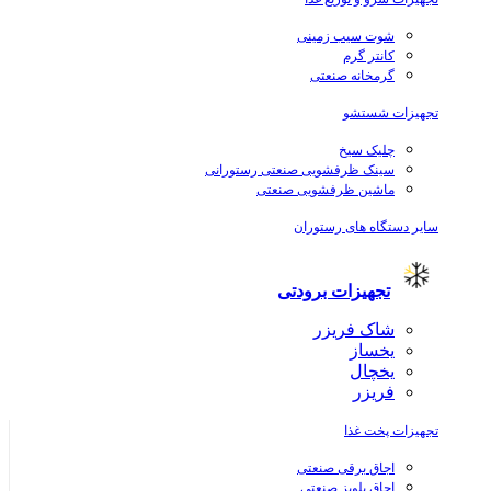
شوت سیب زمینی
کانتر گرم
گرمخانه صنعتی
تجهیزات شستشو
چلیک سیخ
سینک ظرفشویی صنعتی رستورانی
ماشین ظرفشویی صنعتی
سایر دستگاه های رستوران
تجهیزات برودتی
شاک فریزر
یخساز
یخچال
فریزر
تجهیزات پخت غذا
اجاق برقی صنعتی
اجاق پلوپز صنعتی