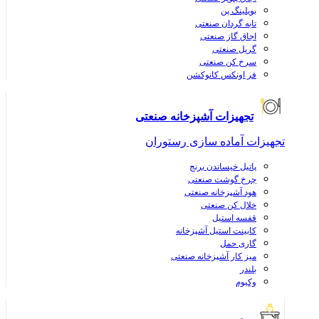
بویلینگ پن
تابه گردان صنعتی
اجاق گاز صنعتی
گریل صنعتی
سرخ کن صنعتی
فر اونکس کانوکشن
تجهیزات آشپزخانه صنعتی
تجهیزات آماده سازی رستوران
پاتیل خیساندن برنج
چرخ گوشت صنعتی
هود آشپزخانه صنعتی
خلال کن صنعتی
قفسه استیل
کابینت استیل آشپزخانه
گاری حمل
میز کار آشپزخانه صنعتی
بلندر
وکیوم