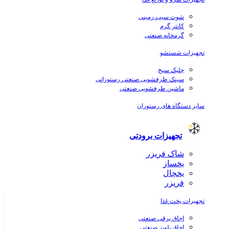
شوت سیب زمینی
کانتر گرم
گرمخانه صنعتی
تجهیزات شستشو
چلیک سیخ
سینک ظرفشویی صنعتی رستورانی
ماشین ظرفشویی صنعتی
سایر دستگاه های رستوران
تجهیزات برودتی
شاک فریزر
یخساز
یخچال
فریزر
تجهیزات پخت غذا
اجاق برقی صنعتی
اجاق پلوپز صنعتی