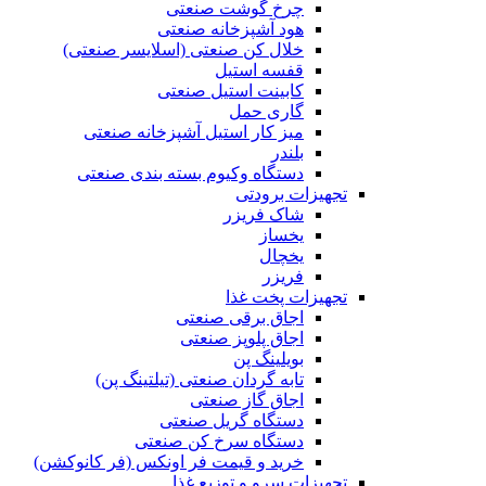
چرخ گوشت صنعتی
هود آشپزخانه صنعتی
خلال کن صنعتی (اسلایسر صنعتی)
قفسه استیل
کابینت استیل صنعتی
گاری حمل
میز کار استیل آشپزخانه صنعتی
بلندر
دستگاه وکیوم بسته بندی صنعتی
تجهیزات برودتی
شاک فریزر
یخساز
یخچال
فریزر
تجهیزات پخت غذا
اجاق برقی صنعتی
اجاق پلوپز صنعتی
بویلینگ پن
تابه گردان صنعتی (تيلتينگ پن)
اجاق گاز صنعتی
دستگاه گریل صنعتی
دستگاه سرخ کن صنعتی
خرید و قیمت فر اونکس (فر کانوکشن)
تجهیزات سرو و توزیع غذا