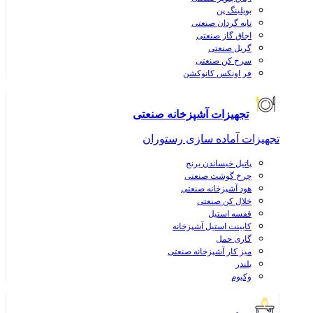
بویلینگ پن
تابه گردان صنعتی
اجاق گاز صنعتی
گریل صنعتی
سرخ کن صنعتی
فر اونکس کانوکشن
تجهیزات آشپزخانه صنعتی
تجهیزات آماده سازی رستوران
پاتیل خیساندن برنج
چرخ گوشت صنعتی
هود آشپزخانه صنعتی
خلال کن صنعتی
قفسه استیل
کابینت استیل آشپزخانه
گاری حمل
میز کار آشپزخانه صنعتی
بلندر
وکیوم