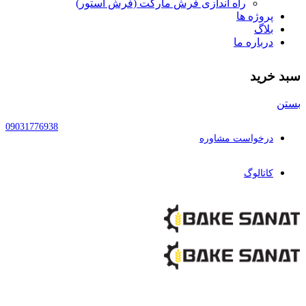
راه اندازی فرش مارکت (فرش استور)
پروژه ها
بلاگ
درباره ما
سبد خرید
بستن
09031776938
درخواست مشاوره
کاتالوگ