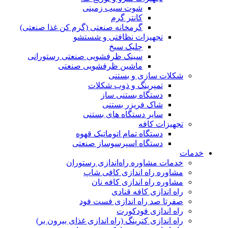
شوت سیب زمینی
کانتر گرم
گرمخانه صنعتی (گرم کن غذا صنعتی)
تجهیزات نظافتی و شستشو
چلیک سیخ
سینک ظرفشویی صنعتی رستورانی
ماشین ظرفشویی صنعتی
شکلات سازی و بستنی
تمپرینگ و ذوب شکلات
دستگاه بستنی ساز
شاک فریزر بستنی
سایر دستگاه های بستنی
تجهیزات کافه
دستگاه تمام اتوماتیک قهوه
دستگاە اسپرسوساز صنعتی
خدمات
خدمات مشاوره راه‌اندازی رستوران
مشاوره راه اندازی کافی شاپ
مشاوره راه اندازی کافه نان
راه اندازی کافه قنادی
صفرتا صد راه اندازی فست فود
راه اندازی فودکورت
راه اندازی کترینگ (راه‌ اندازی غذای بیرون بر)