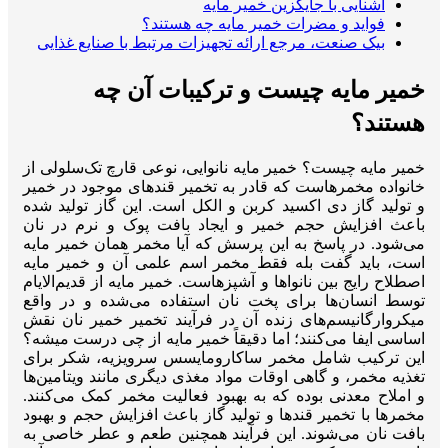
آشنایی با جایگزین خمیر مایه
فواید و مضرات خمیر مایه چه هستند؟
بیک صنعت، مرجع ارائه تجهیزات مرتبط با صنایع غذایی
خمیر مایه چیست و ترکیبات آن چه
هستند؟
خمیر مایه چیست؟ خمیر مایه نانوایی، نوعی قارچ تک‌سلولی از
خانواده مخمرهاست که قادر به تخمیر قندهای موجود در خمیر
و تولید گاز ‌دی ‌اکسید کربن و الکل است. این گاز تولید شده
باعث افزایش حجم خمیر و ایجاد بافت پوک و نرم در نان
می‌شود. در پاسخ به این پرسش که آیا مخمر همان خمیر مایه
است، باید گفت بله فقط مخمر اسم علمی آن و خمیر مایه
اصطلاح رایج بین نانواها و آشپزهاست. خمیر مایه از قدیم‌الایام
توسط انسان‌ها برای پخت نان استفاده می‌شده و در واقع
میکروارگانیسم‌های زنده آن در فرآیند تخمیر خمیر نان نقش
اساسی ایفا می‌کنند؛ اما دقیقاً خمیر مایه از چی درست میشه؟
این ترکیب شامل مخمر ساکارومایسس سرویزیه، شکر برای
تغذیه مخمر، و گاهی اوقات مواد مغذی دیگری مانند ویتامین‌ها
و املاح معدنی بوده که به بهبود فعالیت مخمر کمک می‌کنند.
مخمرها با تخمیر قندها و تولید گاز باعث افزایش حجم و بهبود
بافت نان می‌شوند. این فرآیند همچنین طعم و عطر خاصی به