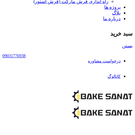
راه اندازی فرش مارکت (فرش استور)
پروژه ها
بلاگ
درباره ما
سبد خرید
بستن
09031776938
درخواست مشاوره
کاتالوگ