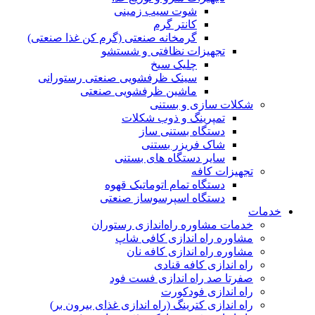
شوت سیب زمینی
کانتر گرم
گرمخانه صنعتی (گرم کن غذا صنعتی)
تجهیزات نظافتی و شستشو
چلیک سیخ
سینک ظرفشویی صنعتی رستورانی
ماشین ظرفشویی صنعتی
شکلات سازی و بستنی
تمپرینگ و ذوب شکلات
دستگاه بستنی ساز
شاک فریزر بستنی
سایر دستگاه های بستنی
تجهیزات کافه
دستگاه تمام اتوماتیک قهوه
دستگاە اسپرسوساز صنعتی
خدمات
خدمات مشاوره راه‌اندازی رستوران
مشاوره راه اندازی کافی شاپ
مشاوره راه اندازی کافه نان
راه اندازی کافه قنادی
صفرتا صد راه اندازی فست فود
راه اندازی فودکورت
راه اندازی کترینگ (راه‌ اندازی غذای بیرون بر)