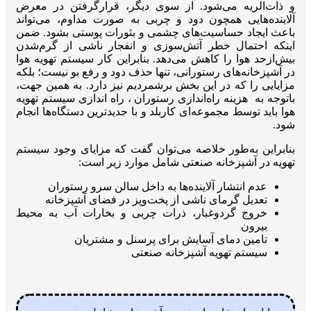
و ذات‌الریه می‌شود. از سوی دیگر، قرارگرفتن در معرض
آلاینده‌هایی همچون دود و چربی به صورت مداوم، می‌تواند
باعث ایجاد حساسیت‌های چشمی و بثورات پوستی بشود. ضمن
اینکه احتمال خطر آتش‌سوزی و انفجار ناشی از گرم‌شدن
بیش‌از‌حد هوا را کاهش می‌دهد. بنابراین کار سیستم تهویه هوا
در آشپزخانه‌های رستورانی، تنها حذف دود و رفع بو نیست؛ بلکه
مزایایی را که در این بخش برشمردیم نیز دارد. به همین جهت،
باتوجه به هزینه راه‌اندازی رستوران ، راه اندازی سیستم تهویه
هوا باید توسط مجموعه‌ای کاربلد و با جدیدترین دستگاه‌ها انجام
شود.
بنابراین به‌طور خلاصه می‌توان گفت که مزایای وجود سیستم
تهویه در آشپزخانه صنعتی شامل موارد زیر است:
عدم انتشار آلاینده‌ها به‌ داخل سالن سرو رستوران
تعدیل گرمای ناشی از پخت‌و‌پز در فضای آشپزخانه
خروج گرد‌وغبار، ذرات چربی و بخارات آب به محیط
بیرون
تامین دمای آسایش برای پرسنل و مشتریان
سیستم تهویه آشپزخانه صنعتی