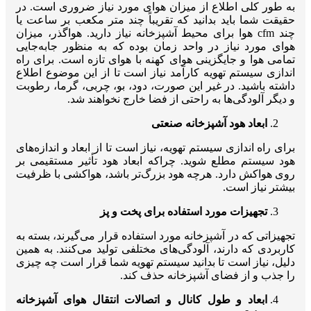
به طور کلی اطلاع از میزان هوای مورد نیاز ضروری است. در
حقیقت شما باید بدانید که تقریباً چند متر مکعب بر ساعت یا
چند cfm هوا برای محیط آشپزخانه نیاز دارید. هواگذر، میزان
هوای مورد نیاز در واحد زمان بوده که به منظور جابه‌جایی
تمامی هوا و جایگزینی هوای کهنه با هوای تازه است. برای راه
اندازی سیستم تهویه کارآمد نیاز است تا از این موضوع اطلاع
داشته باشید. در غیر این صورت، دود، بو، چربی، گرما، رطوبت
و دیگر آلودگی‌ها به راحتی از فضا خارج نخواهند شد.
ابعاد هود آشپزخانه صنعتی
برای راه اندازی سیستم تهویه، نیاز است تا از ابعاد و اندازه‌های
هود سیستم مطلع شوید. چراکه ابعاد هود تأثیر مستقیمی بر
روی هواکش دارد. هرچه هود بزرگ‌تر باشد، هواکشی با ظرفیت
بیشتر نیاز است.
تجهیزات مورد استفاده برای پخت و پز
تجهیزاتی که در آشپزخانه مورد استفاده قرار می‌گیرند، بسته به
کاربردی که دارند، آلودگی‌های مختلفی تولید می‌کنند. به همین
دلیل، نیاز است تا بدانید سیستم تهویه شما قرار است چه چیزی
را جذب و از فضای آشپزخانه حذف کند.
ابعاد و طول کانال و اتصالات انتقال هوای آشپزخانه