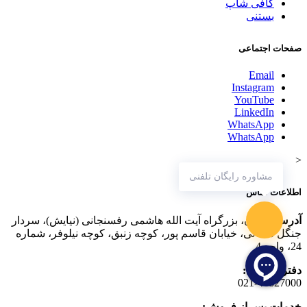
کافی شاپ
بستنی
صفحات اجتماعی
Email
Instagram
YouTube
LinkedIn
WhatsApp
WhatsApp
<
مشاوره رایگان تلفنی
اطلاعات تماس
آدرس:
تهران، بزرگراه آیت الله هاشمی رفسنجانی (نیایش)، سردار
جنگل شمالی، خیابان قاسم پور، کوچه زنبق، کوچه نیلوفر، شماره
24، واحد 4
دفتر مرکزی:
021-44827000
خدمات پس از فروش: