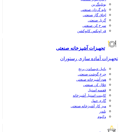
بویلینگ پن
تابه گردان صنعتی
اجاق گاز صنعتی
گریل صنعتی
سرخ کن صنعتی
فر اونکس کانوکشن
تجهیزات آشپزخانه صنعتی
تجهیزات آماده سازی رستوران
پاتیل خیساندن برنج
چرخ گوشت صنعتی
هود آشپزخانه صنعتی
خلال کن صنعتی
قفسه استیل
کابینت استیل آشپزخانه
گاری حمل
میز کار آشپزخانه صنعتی
بلندر
وکیوم