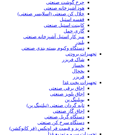
چرخ گوشت صنعتی
هود آشپزخانه صنعتی
خلال کن صنعتی (اسلایسر صنعتی)
قفسه استیل
کابینت استیل صنعتی
گاری حمل
میز کار استیل آشپزخانه صنعتی
بلندر
دستگاه وکیوم بسته بندی صنعتی
تجهیزات برودتی
شاک فریزر
یخساز
یخچال
فریزر
تجهیزات پخت غذا
اجاق برقی صنعتی
اجاق پلوپز صنعتی
بویلینگ پن
تابه گردان صنعتی (تيلتينگ پن)
اجاق گاز صنعتی
دستگاه گریل صنعتی
دستگاه سرخ کن صنعتی
خرید و قیمت فر اونکس (فر کانوکشن)
تجهیزات سرو و توزیع غذا