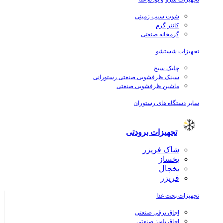
شوت سیب زمینی
کانتر گرم
گرمخانه صنعتی
تجهیزات شستشو
چلیک سیخ
سینک ظرفشویی صنعتی رستورانی
ماشین ظرفشویی صنعتی
سایر دستگاه های رستوران
تجهیزات برودتی
شاک فریزر
یخساز
یخچال
فریزر
تجهیزات پخت غذا
اجاق برقی صنعتی
اجاق پلوپز صنعتی