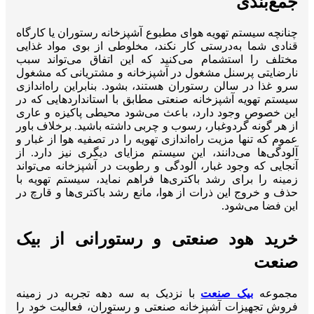
جمع‌بندی
چنانچه سیستم تهویه هوای مطبوع آشپزخانه رستوران یا کارگاه
قنادی شما به‌درستی کار نکند، مخلوطی از بوی مواد غذایی
مختلف را استشمام می‌کنید که این اتفاق می‌تواند سبب
نارضایتی پرسنل مشغول در آشپزخانه و مشتریانی که مشغول
سرو غذا در سالن رستوران هستند، بشود. بنابراین راه‌اندازی
سیستم تهویه آشپزخانه صنعتی مطابق با استانداردهایی که در
این خصوص وجود دارد، باعث می‌شود محیطی پاکیزه و عاری
از هر گونه گرد‌وغبار، رسوب و چربی داشته باشید. برخلاف باور
عموم که تنها مزیت راه‌اندازی تهویه را در تصفیه هوا از غبار و
آلودگی‌ها می‌دانند، این سیستم مزایای دیگری نیز دارد. از
آنجایی که وجود غبار، آلودگی و رطوبت در آشپزخانه می‌تواند
زمینه‌ را برای رشد باکتری‌ها فراهم نماید، سیستم تهویه با
حذف و خروج این ذرات از هوا، مانع رشد باکتری‌ها و قارچ در
این فضا می‌شود.
خرید هود صنعتی و رستورانی از بیک
صنعت
مجموعه
بیک صنعت
با نزدیک به سه دهه تجربه در زمینه
فروش تجهیزات آشپزخانه صنعتی و رستوران، فعالیت خود را